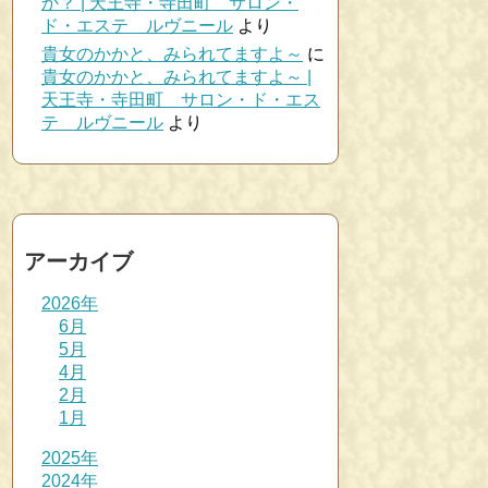
か？ | 天王寺・寺田町 サロン・
ド・エステ ルヴニール
より
貴女のかかと、みられてますよ～
に
貴女のかかと、みられてますよ～ |
天王寺・寺田町 サロン・ド・エス
テ ルヴニール
より
アーカイブ
2026年
6月
5月
4月
2月
1月
2025年
2024年