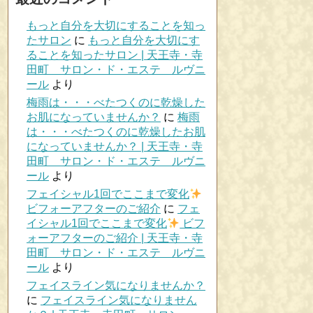
もっと自分を大切にすることを知っ
たサロン
に
もっと自分を大切にす
ることを知ったサロン | 天王寺・寺
田町 サロン・ド・エステ ルヴニ
ール
より
梅雨は・・・べたつくのに乾燥した
お肌になっていませんか？
に
梅雨
は・・・べたつくのに乾燥したお肌
になっていませんか？ | 天王寺・寺
田町 サロン・ド・エステ ルヴニ
ール
より
フェイシャル1回でここまで変化
ビフォーアフターのご紹介
に
フェ
イシャル1回でここまで変化
ビフ
ォーアフターのご紹介 | 天王寺・寺
田町 サロン・ド・エステ ルヴニ
ール
より
フェイスライン気になりませんか？
に
フェイスライン気になりません