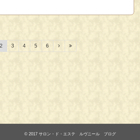
2
3
4
5
6
© 2017
サロン・ド・エステ ルヴニール ブログ