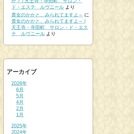
か？ | 天王寺・寺田町 サロン・
ド・エステ ルヴニール
より
貴女のかかと、みられてますよ～
に
貴女のかかと、みられてますよ～ |
天王寺・寺田町 サロン・ド・エス
テ ルヴニール
より
アーカイブ
2026年
6月
5月
4月
2月
1月
2025年
2024年