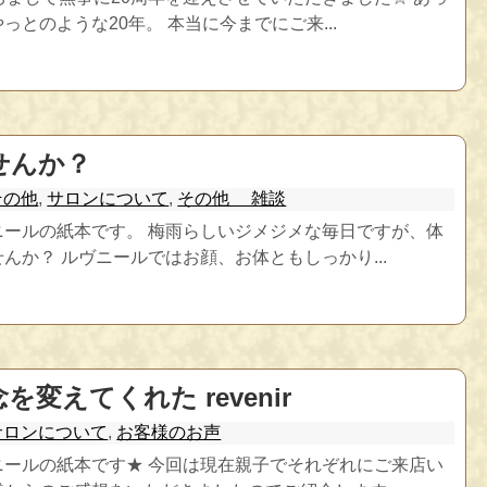
っとのような20年。 本当に今までにご来...
せんか？
その他
,
サロンについて
,
その他 雑談
ニールの紙本です。 梅雨らしいジメジメな毎日ですが、体
んか？ ルヴニールではお顔、お体ともしっかり...
変えてくれた revenir
サロンについて
,
お客様のお声
ニールの紙本です★ 今回は現在親子でそれぞれにご来店い