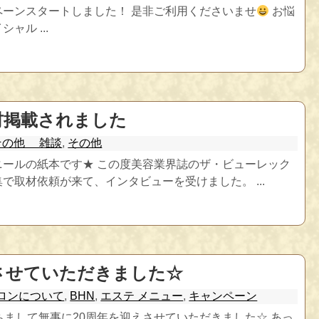
ペーンスタートしました！ 是非ご利用くださいませ
お悩
ャル ...
材掲載されました
その他 雑談
,
その他
ニールの紙本です★ この度美容業界誌のザ・ビューレック
で取材依頼が来て、インタビューを受けました。 ...
えさせていただきました☆
ロンについて
,
BHN
,
エステ メニュー
,
キャンペーン
ちまして無事に20周年を迎えさせていただきました☆ あっ