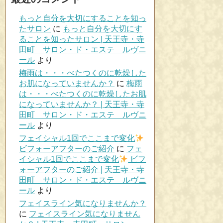
もっと自分を大切にすることを知っ
たサロン
に
もっと自分を大切にす
ることを知ったサロン | 天王寺・寺
田町 サロン・ド・エステ ルヴニ
ール
より
梅雨は・・・べたつくのに乾燥した
お肌になっていませんか？
に
梅雨
は・・・べたつくのに乾燥したお肌
になっていませんか？ | 天王寺・寺
田町 サロン・ド・エステ ルヴニ
ール
より
フェイシャル1回でここまで変化
ビフォーアフターのご紹介
に
フェ
イシャル1回でここまで変化
ビフ
ォーアフターのご紹介 | 天王寺・寺
田町 サロン・ド・エステ ルヴニ
ール
より
フェイスライン気になりませんか？
に
フェイスライン気になりません