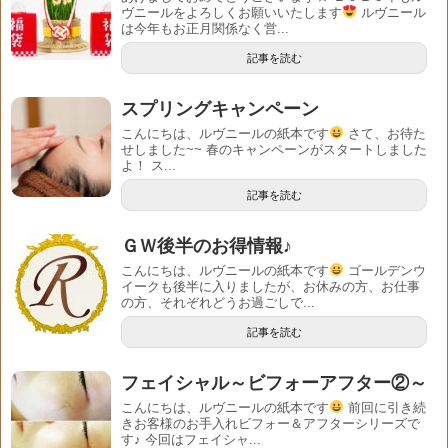
ヴニールをよろしくお願いいたします
ルヴニール
は今年もお正月関係なく営...
記事を読む
スプリングキャンペーン
こんにちは、ルヴニールの紙本です
さて、お待た
せしました~~ 春のキャンペーンがスタートしました
よ！ ス...
記事を読む
ＧＷ後半のお得情報♪
こんにちは、ルヴニールの紙本です
ゴールデンウ
イークも後半に入りましたが、お休みの方、お仕事
の方、それぞれどうお過ごしで...
記事を読む
フェイシャル～ビフォーアフター②～
こんにちは、ルヴニールの紙本です
前回に引き続
きお客様のお手入れビフォー＆アフターシリーズで
す♪ 今回はフェイシャ...