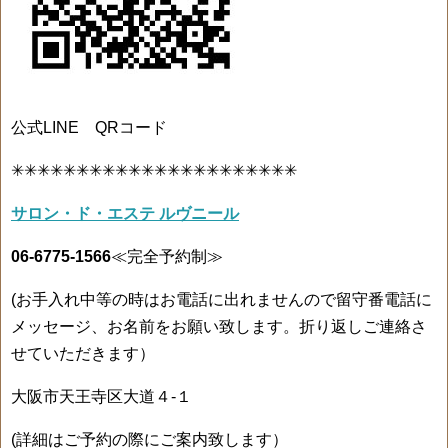
公式LINE QRコード
✳✳✳✳✳✳✳✳✳✳✳✳✳✳✳✳✳✳✳✳✳✳
サロン・ド・エステ ルヴニール
06-6775-1566
≪完全予約制≫
(お手入れ中等の時はお電話に出れませんので留守番電話に
メッセージ、お名前をお願い致します。折り返しご連絡さ
せていただきます）
大阪市天王寺区大道４-１
(詳細はご予約の際にご案内致します）