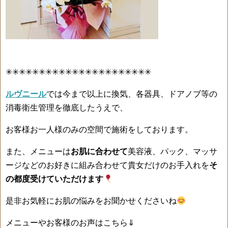
✳✳✳✳✳✳✳✳✳✳✳✳✳✳✳✳✳✳✳✳✳✳
ルヴニール
では今まで以上に換気、各器具、ドアノブ等の
消毒衛生管理を徹底したうえで、
お客様お一人様のみの空間で施術をしております。
また、メニューは
お肌に合わせて
美容液、パック、マッサ
ージなどのお好きに組み合わせて貴女だけのお手入れを
そ
の都度受けていただけます
是非お気軽にお肌の悩みをお聞かせくださいね
メニューやお客様のお声はこちら⇓