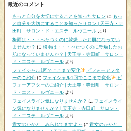
最近のコメント
もっと自分を大切にすることを知ったサロン
に
もっ
と自分を大切にすることを知ったサロン | 天王寺・寺
田町 サロン・ド・エステ ルヴニール
より
梅雨は・・・べたつくのに乾燥したお肌になってい
ませんか？
に
梅雨は・・・べたつくのに乾燥したお
肌になっていませんか？ | 天王寺・寺田町 サロン・
ド・エステ ルヴニール
より
フェイシャル1回でここまで変化
ビフォーアフタ
ーのご紹介
に
フェイシャル1回でここまで変化
ビ
フォーアフターのご紹介 | 天王寺・寺田町 サロン・
ド・エステ ルヴニール
より
フェイスライン気になりませんか？
に
フェイスライ
ン気になりませんか？ | 天王寺・寺田町 サロン・
ド・エステ ルヴニール
より
貴女のかかと、みられてますよ～
に
貴女のかかと、