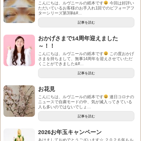
こんにちは、ルヴニールの紙本です
今回は好評い
ただいているお客様のお手入れ1回でのビフォーアフ
ターシリーズ第3弾&#...
記事を読む
おかげさまで14周年迎えました
～！！
こんにちは、ルヴニールの紙本です
この度おかげ
さまを持ちまして、無事14周年を迎えさせていただ
くことができました&#...
記事を読む
お花見
こんにちは、ルヴニールの紙本です
連日コロナの
ニュースで自粛モードの中、気が滅入ってきている
人も多いのではないでしょ...
記事を読む
2026お年玉キャンペーン
あけましておめでとうございます☆ ２０２６年もル