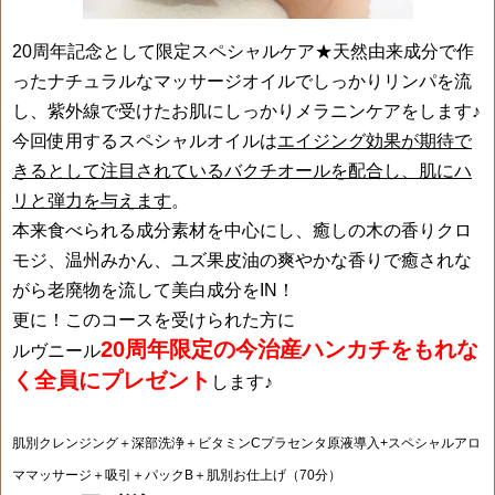
20周年記念として限定スペシャルケア★天然由来成分で作
ったナチュラルなマッサージオイルでしっかりリンパを流
し、紫外線で受けたお肌にしっかりメラニンケアをします♪
今回使用するスペシャルオイルは
エイジング効果が期待で
きるとして注目されているバクチオールを配合し、肌にハ
リと弾力を与えます
。
本来食べられる成分素材を中心にし、癒しの木の香りクロ
モジ、温州みかん、ユズ果皮油の爽やかな香りで癒されな
がら老廃物を流して美白成分をIN！
更に！このコースを受けられた方に
20周年限定の今治産ハンカチをもれな
ルヴニール
く全員にプレゼント
します♪
肌別クレンジング＋深部洗浄＋ビタミンCプラセンタ原液導入+スペシャルアロ
ママッサージ＋吸引＋パックB＋肌別お仕上げ（70分）