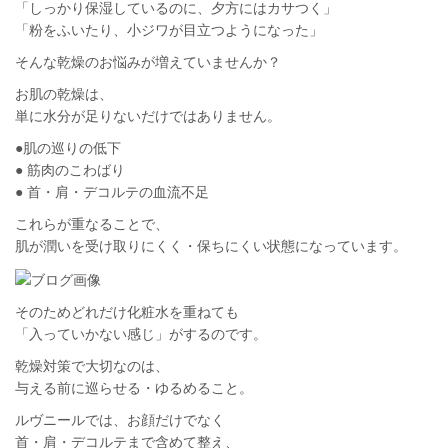
「しっかり保湿しているのに、夕方にはカサつく」
「粉をふいたり、小ジワが目立つようになった」
そんな乾燥のお悩みが増えていませんか？
お肌の乾燥は、
単に水分が足りないだけではありません。
●肌の巡りの低下
● 筋肉のこわばり
● 首・肩・デコルテの血流不足
これらが重なることで、
肌が潤いを受け取りにくく・保ちにくい状態になっています。
そのためどれだけ化粧水を重ねても
「入っていかない感じ」がするのです。
乾燥対策で大切なのは、
与える前に巡らせる・ゆるめること。
ルヴニール
では、お顔だけでなく
首・肩・デコルテまで含めて整え、