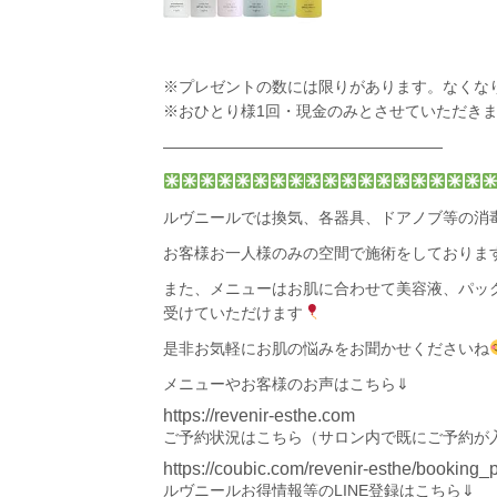
※プレゼントの数には限りがあります。
なくな
※おひとり様1回・現金のみとさせていただき
――――――――――――――――――
ルヴニール
では換気、各器具、ドアノブ等の消
お客様お一人様のみの空間で施術をしておりま
また、メニューは
お肌に合わせて
美容液、パッ
受けていただけます
是非お気軽にお肌の悩みをお聞かせくださいね
メニューやお客様のお声はこちら⇓
https://revenir-esthe.com
ご予約状況は
こちら
（サロン内で既にご予約が
https://coubic.com/revenir-esthe/bookin
ルヴニールお得情報等のLINE登録はこちら⇓