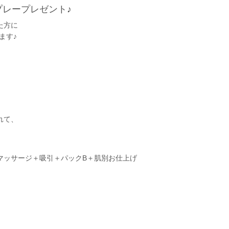
プレープレゼント♪
た方に
ます♪
れて、
）
マッサージ＋吸引＋パックB＋肌別お仕上げ