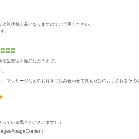
り次第代替え品となりますのでご了承ください。
ます。
毒衛生管理を徹底したうえで、
す。
ク、マッサージなどのお好きに組み合わせて貴女だけのお手入れを
その
入っている場合がございます）⇓
g_pages#pageContent