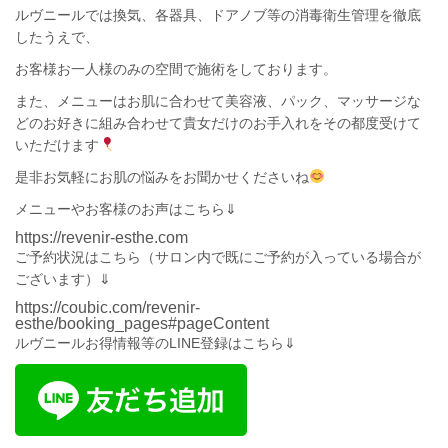
ルヴニール
では換気、各器具、ドアノブ等の消毒衛生管理を徹底
したうえで、
お客様お一人様のみの空間で施術をしております。
また、メニューは
お肌に合わせて
美容液、パック、マッサージな
どのお好きに組み合わせて貴女だけのお手入れを
その都度受けて
いただけます
是非お気軽にお肌の悩みをお聞かせくださいね
メニューやお客様のお声はこちら⇓
https://revenir-esthe.com
ご予約状況は
こちら
（サロン内で既にご予約が入っている場合が
ございます）⇓
https://coubic.com/revenir-
esthe/booking_pages#pageContent
ルヴニールお得情報等のLINE登録はこちら⇓