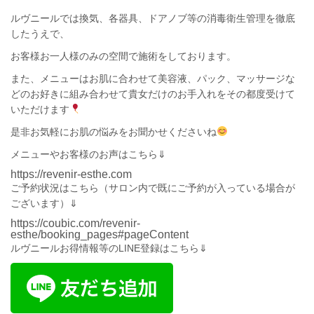
ルヴニール
では換気、各器具、ドアノブ等の消毒衛生管理を徹底
したうえで、
お客様お一人様のみの空間で施術をしております。
また、メニューは
お肌に合わせて
美容液、パック、マッサージな
どのお好きに組み合わせて貴女だけのお手入れを
その都度受けて
いただけます
是非お気軽にお肌の悩みをお聞かせくださいね
メニューやお客様のお声はこちら⇓
https://revenir-esthe.com
ご予約状況は
こちら
（サロン内で既にご予約が入っている場合が
ございます）⇓
https://coubic.com/revenir-
esthe/booking_pages#pageContent
ルヴニールお得情報等のLINE登録はこちら⇓