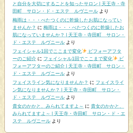
と自分を大切にすることを知ったサロン | 天王寺・寺
田町 サロン・ド・エステ ルヴニール
より
梅雨は・・・べたつくのに乾燥したお肌になってい
ませんか？
に
梅雨は・・・べたつくのに乾燥したお
肌になっていませんか？ | 天王寺・寺田町 サロン・
ド・エステ ルヴニール
より
フェイシャル1回でここまで変化
ビフォーアフタ
ーのご紹介
に
フェイシャル1回でここまで変化
ビ
フォーアフターのご紹介 | 天王寺・寺田町 サロン・
ド・エステ ルヴニール
より
フェイスライン気になりませんか？
に
フェイスライ
ン気になりませんか？ | 天王寺・寺田町 サロン・
ド・エステ ルヴニール
より
貴女のかかと、みられてますよ～
に
貴女のかかと、
みられてますよ～ | 天王寺・寺田町 サロン・ド・エ
ステ ルヴニール
より