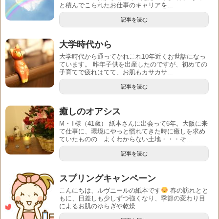
と積んでこられたお仕事のキャリアを...
記事を読む
大学時代から
大学時代から通ってかれこれ10年近くお世話になっ
ています。 昨年子供を出産したのですが、初めての
子育てで疲れはてて、お肌もカサカサ...
記事を読む
癒しのオアシス
M・T様（41歳） 紙本さんに出会って6年。大阪に来
て仕事に、環境にやっと慣れてきた時に癒しを求め
ていたものの よくわからない土地・・・そ...
記事を読む
スプリングキャンペーン
こんにちは、ルヴニールの紙本です
春の訪れとと
もに、日差しも少しずつ強くなり、季節の変わり目
によるお肌のゆらぎや乾燥...