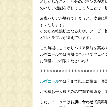
足しがちなこと、油分のバランスが悪
のバリア機能を壊してしまうことで、
皮膚バリアが壊れてしまうと、皮膚に
すくなります。
そのため乾燥肌になる方や、アトピー
ど肌トラブルが増えています。
この時期にしっかりバリア機能を高め
ルヴニールではお肌に合わせてフェイ
お気軽にご相談くださいね！
✳✳✳✳✳✳✳✳✳✳✳✳✳✳✳✳✳✳✳✳✳
ルヴニール
では今まで以上に換気、各
お客様お一人様のみの空間で施術をし
また、メニューは
お肌に合わせて
美容