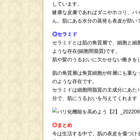
しています。
健康な皮膚であればダニやホコリ、バ
ん。肌にある水分の蒸発も表皮が防い
◎セラミド
セラミドとは肌の角質層で、細胞と細
ような存在(細胞間脂質)です。
肌や髪のうるおいに欠かせない働きを
肌の角質層は角質細胞が何層にも重な
のような存在です。
セラミドは細胞間脂質の主成分にあた
分で、肌にうるおいを与えてくれます
◎まとめ
今は生活する中で、肌の表皮を傷つけ