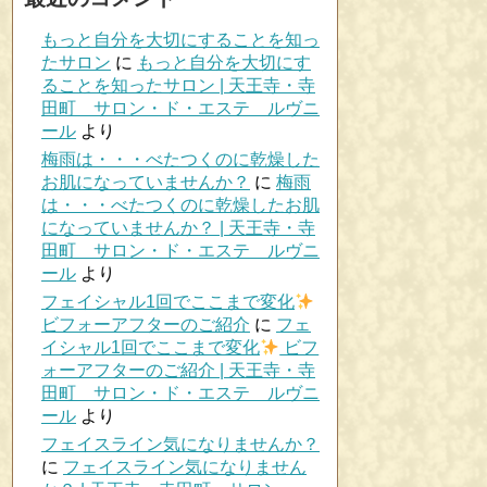
もっと自分を大切にすることを知っ
たサロン
に
もっと自分を大切にす
ることを知ったサロン | 天王寺・寺
田町 サロン・ド・エステ ルヴニ
ール
より
梅雨は・・・べたつくのに乾燥した
お肌になっていませんか？
に
梅雨
は・・・べたつくのに乾燥したお肌
になっていませんか？ | 天王寺・寺
田町 サロン・ド・エステ ルヴニ
ール
より
フェイシャル1回でここまで変化
ビフォーアフターのご紹介
に
フェ
イシャル1回でここまで変化
ビフ
ォーアフターのご紹介 | 天王寺・寺
田町 サロン・ド・エステ ルヴニ
ール
より
フェイスライン気になりませんか？
に
フェイスライン気になりません