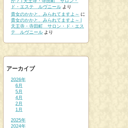
か？ | 天王寺・寺田町 サロン・
ド・エステ ルヴニール
より
貴女のかかと、みられてますよ～
に
貴女のかかと、みられてますよ～ |
天王寺・寺田町 サロン・ド・エス
テ ルヴニール
より
アーカイブ
2026年
6月
5月
4月
2月
1月
2025年
2024年