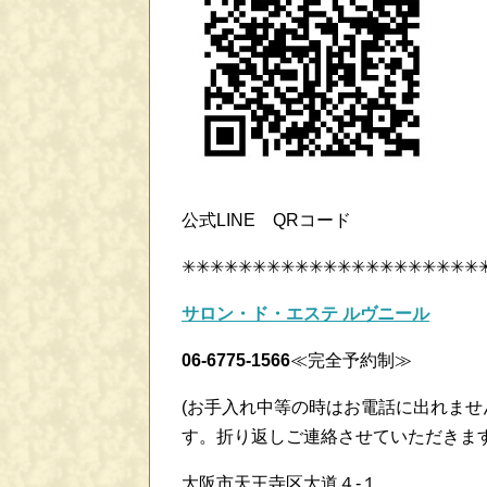
公式LINE QRコード
✳✳✳✳✳✳✳✳✳✳✳✳✳✳✳✳✳✳✳✳✳
サロン・ド・エステ ルヴニール
06-6775-1566
≪完全予約制≫
(お手入れ中等の時はお電話に出れま
す。折り返しご連絡させていただきま
大阪市天王寺区大道４-１