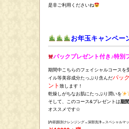
是非ご利用くださいね
お年玉キャンペー
パックプレゼント付き♪特別
期間中こちらのフェイシャルコースを
パッ
イル等美容成分たっぷり含んだ
ント
致します！
乾燥しがちなお肌にたっぷり潤いを
そして、このコース&プレゼントは
期
オススメです☆
[内容]肌別クレンジング→深部洗浄→スペシャルマ