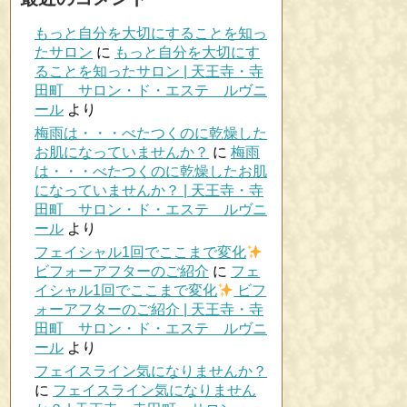
もっと自分を大切にすることを知っ
たサロン
に
もっと自分を大切にす
ることを知ったサロン | 天王寺・寺
田町 サロン・ド・エステ ルヴニ
ール
より
梅雨は・・・べたつくのに乾燥した
お肌になっていませんか？
に
梅雨
は・・・べたつくのに乾燥したお肌
になっていませんか？ | 天王寺・寺
田町 サロン・ド・エステ ルヴニ
ール
より
フェイシャル1回でここまで変化
ビフォーアフターのご紹介
に
フェ
イシャル1回でここまで変化
ビフ
ォーアフターのご紹介 | 天王寺・寺
田町 サロン・ド・エステ ルヴニ
ール
より
フェイスライン気になりませんか？
に
フェイスライン気になりません