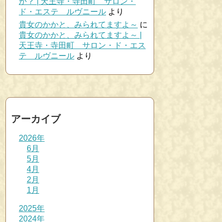
か？ | 天王寺・寺田町 サロン・
ド・エステ ルヴニール
より
貴女のかかと、みられてますよ～
に
貴女のかかと、みられてますよ～ |
天王寺・寺田町 サロン・ド・エス
テ ルヴニール
より
アーカイブ
2026年
6月
5月
4月
2月
1月
2025年
2024年