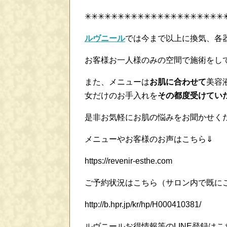
✳✳✳✳✳✳✳✳✳✳✳✳✳✳✳✳✳✳✳✳✳
ルヴニール
では今まで以上に換気、各
お客様お一人様のみの空間で施術をし
また、メニューは
お肌に合わせて
美容
女だけのお手入れを
その都度受けてい
是非お気軽にお肌の悩みをお聞かせく
メニューやお客様のお声はこちら⇓
https://revenir-esthe.com
ご予約状況はこちら（サロン内で既に
http://b.hpr.jp/kr/hp/H000410381/
ルヴニールお得情報等のLINE登録はこ