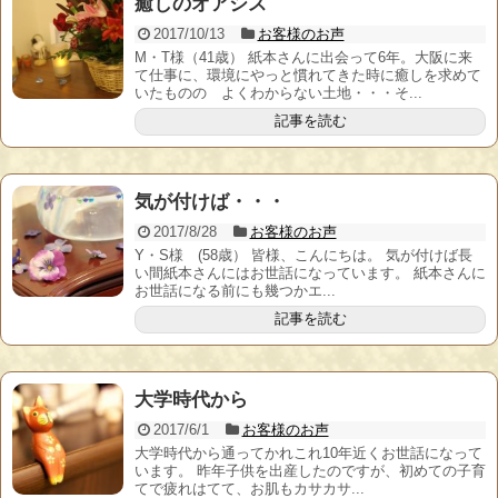
癒しのオアシス
2017/10/13
お客様のお声
M・T様（41歳） 紙本さんに出会って6年。大阪に来
て仕事に、環境にやっと慣れてきた時に癒しを求めて
いたものの よくわからない土地・・・そ...
記事を読む
気が付けば・・・
2017/8/28
お客様のお声
Y・S様 (58歳） 皆様、こんにちは。 気が付けば長
い間紙本さんにはお世話になっています。 紙本さんに
お世話になる前にも幾つかエ...
記事を読む
大学時代から
2017/6/1
お客様のお声
大学時代から通ってかれこれ10年近くお世話になって
います。 昨年子供を出産したのですが、初めての子育
てで疲れはてて、お肌もカサカサ...