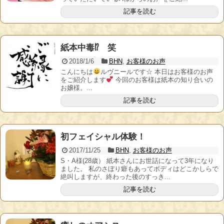
記事を読む
紙本中毒⁉ 笑
2018/1/6
BHN
,
お客様のお声
こんにちは
ルヴニールです☆ 本日はお客様のお声
をご紹介します
今回のお客様は紙本の知り合いの
お嬢様。...
記事を読む
初フェイシャル体験！
2017/11/25
BHN
,
お客様のお声
S・A様(28歳） 紙本さんにお世話になって3年になり
ました。 私のさぼり癖もあってボディはどこかしらで
絶叫しますが、終わった後のすっき...
記事を読む