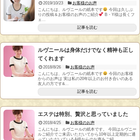
2019/10/23
お客様のお声
こんにちは、ルヴニールの紙本です
今回は久しぶ
りの投稿＆お客様のお声のご紹介
B・Y様は長くフ
ェ...
記事を読む
ルヴニールは身体だけでなく精神も正し
てくれます
2018/8/26
お客様のお声
こんにちは、ルヴニールの紙本です
今回のお客様
からのお声は 実は私の20年以上のお付き合いのある
友人の方です&...
記事を読む
エステは特別、贅沢と思っていました
2018/4/25
お客様のお声
こんにちは、ルヴニールの紙本です。 今回はルヴニー
ルご紹介でご来店いただいてから10年以上定期的に通
っていただいているA様からのお声をご紹...